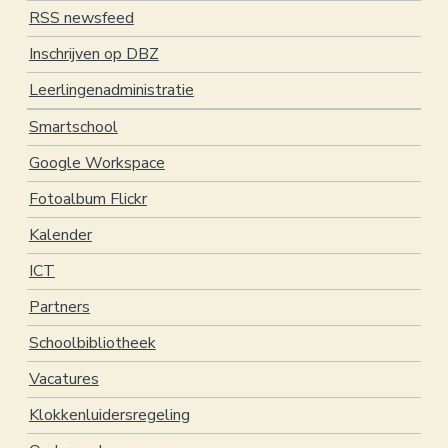
RSS newsfeed
Onze Facebookpagina
Inschrijven op DBZ
Leefzorg
Leerlingen­administratie
Eetfestijn
Cultuur beleven
Smartschool
Engagement
Google Workspace
Leefdagen
Fotoalbum Flickr
Middagspel
Kalender
Sport op school
ICT
Vakantieaanbod
Partners
Meer …
Schoolbibliotheek
Praktisch
Vacatures
Praktisch
Klokkenluidersregeling