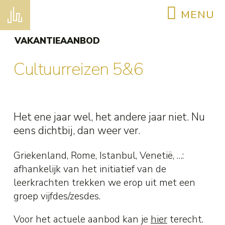
MENU
Home
VAKANTIEAANBOD
Contact
Cultuurreizen 5&6
Zoeken
Inschrijven
Het ene jaar wel, het andere jaar niet. Nu
Ons project
eens dichtbij, dan weer ver.
Ons project
Een salesiaans opvoedingsproject
Griekenland, Rome, Istanbul, Venetië, …:
afhankelijk van het initiatief van de
School met visie
leerkrachten trekken we erop uit met een
Prioriteiten voor de toekomst
groep vijfdes/zesdes.
Onze leefregel
Voor het actuele aanbod kan je
hier
terecht.